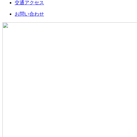
交通アクセス
お問い合わせ
創業以来､長年培ってきた経験と技術力で､
時代とともに変化する多種多様なニーズに誠心誠意お