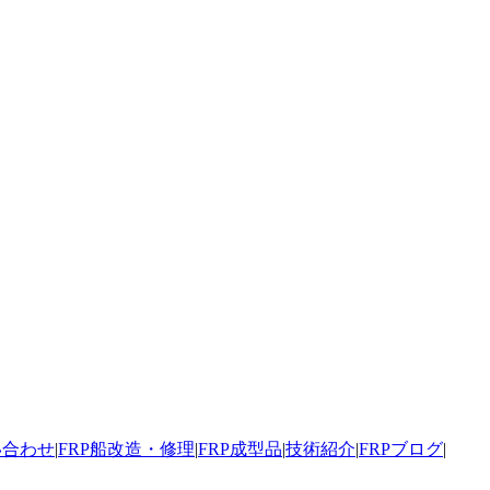
い合わせ
|
FRP船改造・修理
|
FRP成型品
|
技術紹介
|
FRPブログ
|